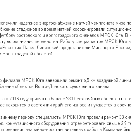
печили надежное энергоснабжение матчей чемпионата мира по
абжение стадионов во время матчей координировали ситуационн
 футболу ростовского и волгоградского филиалов МРСК Юга. В 
оту до окончания первенства. Работу специалистов МРСК Юга 
«Россети» Павел Ливинский, представители Минэнерго России,
и Волгоградской областей.
о филиала МРСК Юга завершили ремонт 6,5 км воздушной линии
жение объектов Волго-Донского судоходного канала.
в 2018 году принял на баланс 230 бесхозяйных объектов на т
ас находится в состоянии крайнего износа и нуждается в срочно
е-зимнему периоду специалисты МРСК Юга провели ремонт 33 си
 ед. коммутационного оборудования, отремонтировали свыше 2,9 т
я проведения аварийно-восстановительных работ в Компании бы