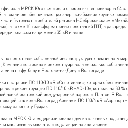
о филиала МРСК Юга осмотрели с помощью тепловизоров 84 эл
кВ, в том числе обеспечивающих энергоснабжение крупных пром
 части бытовых потребителей региона («Себряковская», «Михай
я»), а также 10 трансформаторных подстанций (ТП) в распредел
передач классом напряжения 35 кВ и выше.
 по подготовке собственной инфраструктуры к чемпионату мир
год Компания построила и реконструировала несколько собствен
а мира по футболу в Ростове-на-Дону и Волгограде.
ки построили ПС 110/10 кВ «Спортивная», которая обеспечива
провели реконструкцию ПС 110/10 кВ «АС-10», которая на 80 % 
ией новый ростовский международный аэропорт Платов. В Волг
итающей стадион «Волгоград Арена» и ПС 100/6 кВ «Аэропорт»,
скому аэропорту Гумрак.
лиала МРСК Юга модернизировали одну из ключевых подстанци
или масляные выключатели подстанции на элегазовые.