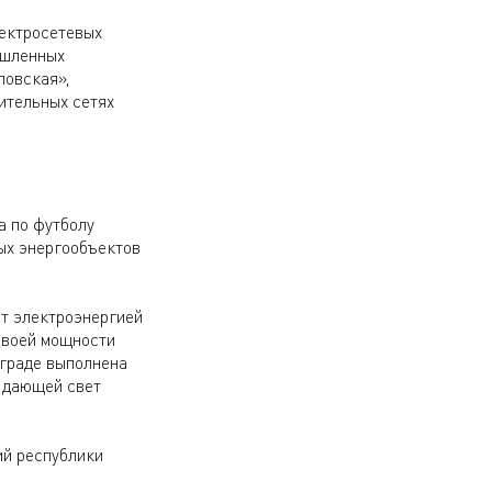
ектросетевых
ышленных
ловская»,
ительных сетях
а по футболу
ных энергообъектов
ет электроэнергией
своей мощности
ограде выполнена
 дающей свет
й республики