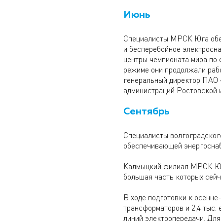
Июнь
Специалисты МРСК Юга обес
и бесперебойное электросн
центры чемпионата мира по
режиме они продолжали раб
генеральный директор ПАО 
администраций Ростовской 
Сентябрь
Специалисты волгоградског
обеспечивающей энергоснаб
Калмыцкий филиал МРСК Юга 
большая часть которых сейч
В ходе подготовки к осенн
трансформаторов и 2,4 тыс.
линий электропередачи. Дл