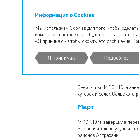
Информация о Cookies
Мы используем Cookies для того, чтобы сделат
изменения настроек, это будет означать, что в
Стратегический отчет
Инфр
«Я принимаю», чтобы скрыть это сообщение. Ко
ИНФРАСТР
Я принимаю
Подробнее
Февраль
Энергетики МРСК Юга завер
хуторах и селах Сальского 
Март
МРСК Юга завершила перево
Это значительно улучшило 
районов Астрахани.