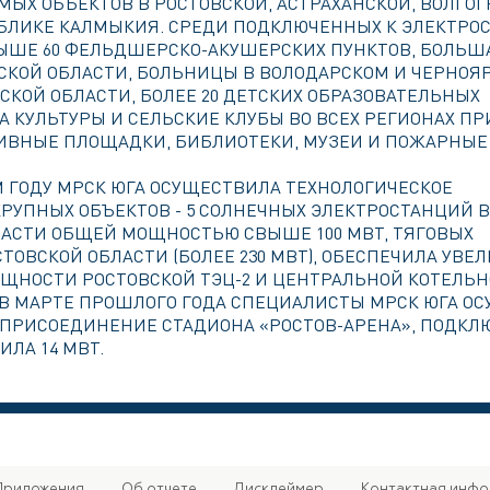
ЫХ ОБЪЕКТОВ В РОСТОВСКОЙ, АСТРАХАНСКОЙ, ВОЛГО
УБЛИКЕ КАЛМЫКИЯ. СРЕДИ ПОДКЛЮЧЕННЫХ К ЭЛЕКТРО
СВЫШЕ 60 ФЕЛЬДШЕРСКО-АКУШЕРСКИХ ПУНКТОВ, БОЛЬШ
ВСКОЙ ОБЛАСТИ, БОЛЬНИЦЫ В ВОЛОДАРСКОМ И ЧЕРНОЯ
СКОЙ ОБЛАСТИ, БОЛЕЕ 20 ДЕТСКИХ ОБРАЗОВАТЕЛЬНЫХ
 КУЛЬТУРЫ И СЕЛЬСКИЕ КЛУБЫ ВО ВСЕХ РЕГИОНАХ П
ИВНЫЕ ПЛОЩАДКИ, БИБЛИОТЕКИ, МУЗЕИ И ПОЖАРНЫЕ 
 ГОДУ МРСК ЮГА ОСУЩЕСТВИЛА ТЕХНОЛОГИЧЕСКОЕ
РУПНЫХ ОБЪЕКТОВ - 5 СОЛНЕЧНЫХ ЭЛЕКТРОСТАНЦИЙ 
ЛАСТИ ОБЩЕЙ МОЩНОСТЬЮ СВЫШЕ 100 МВТ, ТЯГОВЫХ
ТОВСКОЙ ОБЛАСТИ (БОЛЕЕ 230 МВТ), ОБЕСПЕЧИЛА УВЕ
ЩНОСТИ РОСТОВСКОЙ ТЭЦ-2 И ЦЕНТРАЛЬНОЙ КОТЕЛЬ
. В МАРТЕ ПРОШЛОГО ГОДА СПЕЦИАЛИСТЫ МРСК ЮГА О
 ПРИСОЕДИНЕНИЕ СТАДИОНА «РОСТОВ-АРЕНА», ПОДКЛ
ЛА 14 МВТ.
Приложения
Об отчете
Дисклеймер
Контактная инф