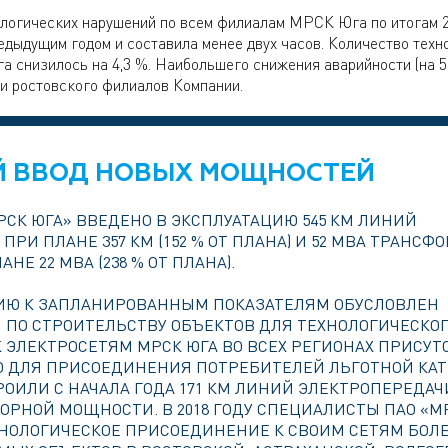
ологических нарушений по всем филиалам МРСК Юга по итогам 2
редыдущим годом и составила менее двух часов. Количество техн
 снизилось на 4,3 %. Наибольшего снижения аварийности (на 5
и ростовского филиалов Компании.
Й ВВОД НОВЫХ МОЩНОСТЕЙ
МРСК ЮГА» ВВЕДЕНО В ЭКСПЛУАТАЦИЮ 545 КМ ЛИНИЙ
ПРИ ПЛАНЕ 357 КМ (152 % ОТ ПЛАНА) И 52 МВА ТРАНС
Е 22 МВА (238 % ОТ ПЛАНА).
ИЮ К ЗАПЛАНИРОВАННЫМ ПОКАЗАТЕЛЯМ ОБУСЛОВЛЕН
 ПО СТРОИТЕЛЬСТВУ ОБЪЕКТОВ ДЛЯ ТЕХНОЛОГИЧЕСКО
 ЭЛЕКТРОСЕТЯМ МРСК ЮГА ВО ВСЕХ РЕГИОНАХ ПРИСУТ
О ДЛЯ ПРИСОЕДИНЕНИЯ ПОТРЕБИТЕЛЕЙ ЛЬГОТНОЙ КА
ОИЛИ С НАЧАЛА ГОДА 171 КМ ЛИНИЙ ЭЛЕКТРОПЕРЕДАЧИ
РНОЙ МОЩНОСТИ. В 2018 ГОДУ СПЕЦИАЛИСТЫ ПАО «М
НОЛОГИЧЕСКОЕ ПРИСОЕДИНЕНИЕ К СВОИМ СЕТЯМ БОЛЕ