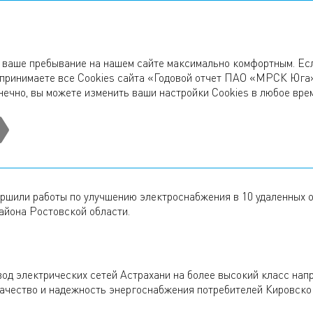
ГОДОВОЙ ОТЧЕТ
2018
ь ваше пребывание на нашем сайте максимально комфортным. Ес
ы принимаете все Cookies сайта «Годовой отчет ПАО «МРСК Юга»
аструктурные преобразования
нечно, вы можете изменить ваши настройки Cookies в любое вре
УКТУРНЫЕ ПРЕОБРАЗОВАН
шили работы по улучшению электроснабжения в 10 удаленных о
района Ростовской области.
д электрических сетей Астрахани на более высокий класс нап
качество и надежность энергоснабжения потребителей Кировско