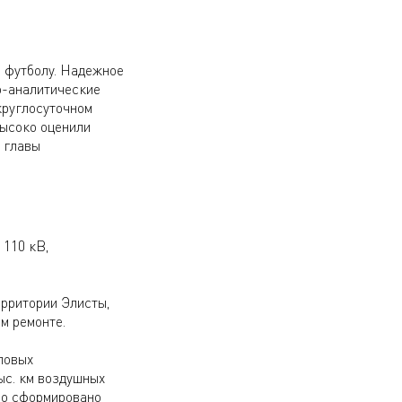
 футболу. Надежное
о-аналитические
круглосуточном
высоко оценили
 главы
 110 кВ,
ерритории Элисты,
м ремонте.
ловых
ыс. км воздушных
ло сформировано