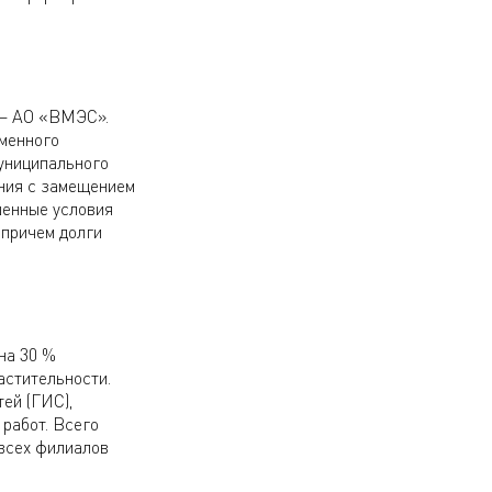
я – АО «ВМЭС».
именного
муниципального
ания с замещением
шенные условия
 причем долги
на 30 %
астительности.
ей (ГИС),
работ. Всего
всех филиалов