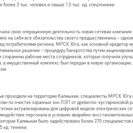
 более 3 тыс. человек и свыше 1,5 тыс. ед. спецтехники.
ачала свою операционную деятельность новая сетевая компани
ло на себя все обязательства своего предшественника – одно
ед потребителями региона. МРСК Юга, как основной кредитор 
тимальное решение – процедуру банкротства путем акциониров
и сохранены рабочие места сотрудников, которые получили улуч
и, а имущественный комплекс был передан в новую организацию,
ком.
рые проходили на территории Калмыкии, специалисты МРСК Юга 
лан по очистке охранных зон ЛЭП от древесно-кустарниковой р
гетики актуализированы для цифровой модели электрических сет
имодействие персонала в условиях аварийно-восстановительных 
ритории Калмыкии было задействовано более 270 специалистов 
 ед. техники.