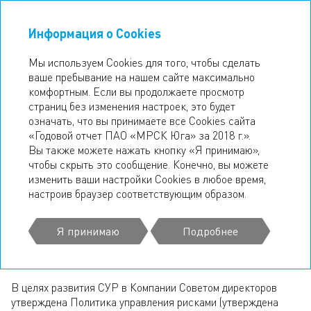
Информация о Cookies
ГОДОВОЙ ОТЧЕТ
2018
Мы используем Cookies для того, чтобы сделать
ваше пребывание на нашем сайте максимально
СИСТЕМА УПРАВЛЕНИЯ
комфортным. Если вы продолжаете просмотр
страниц без изменения настроек, это будет
РИСКАМИ
означать, что вы принимаете все Cookies сайта
«Годовой отчет ПАО «МРСК Юга» за 2018 г.».
В Компании действует система управления рисками
Вы также можете нажать кнопку «Я принимаю»,
(далее – СУР), целью которой является обеспечение
чтобы скрыть это сообщение. Конечно, вы можете
устойчивого непрерывного функционирования и развития
изменить ваши настройки Cookies в любое время,
Компании путем своевременной идентификации, оценки
настроив браузер соответствующим образом.
и эффективного управления рисками, представляющими
угрозу эффективному осуществлению хозяйственной
деятельности и репутации Компании, здоровью
Я принимаю
Подробнее
сотрудников, окружающей среде, а также имущественным
интересам акционеров и инвесторов.
В целях развития СУР в Компании Советом директоров
утверждена Политика управления рисками (утверждена