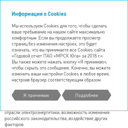
Информация о Cookies
ГОДОВОЙ ОТЧЕТ
2018
Мы используем Cookies для того, чтобы сделать
ваше пребывание на нашем сайте максимально
ЗАЯВЛЕНИЕ ОБ ОГРАНИЧЕНИИ
комфортным. Если вы продолжаете просмотр
страниц без изменения настроек, это будет
ОТВЕТСТВЕННОСТИ
означать, что вы принимаете все Cookies сайта
«Годовой отчет ПАО «МРСК Юга» за 2018 г.».
Некоторые заявления, содержащиеся в Годовом отчете,
Вы также можете нажать кнопку «Я принимаю»,
являются «заявлениями, содержащими прогноз
чтобы скрыть это сообщение. Конечно, вы можете
относительно будущих событий» и подвержены влиянию
изменить ваши настройки Cookies в любое время,
различных рисков. Данные риски включают в себя:
настроив браузер соответствующим образом.
возможность изменения хозяйственных и финансовых
условий деятельности Компании и перспектив ее развития,
возможность изменения политической и экономической
Я принимаю
Подробнее
ситуации в России, возможность изменения
существующего или будущего регулирования российской
отрасли электроэнергетики, возможность изменения
российского законодательства, воздействие других
факторов.